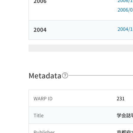
2006/
2006
2006/
2004/
2004
Metadata
WARP ID
231
Title
学会誌
Publisher
京都府