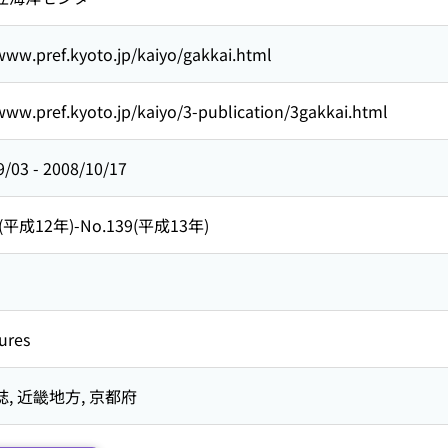
www.pref.kyoto.jp/kaiyo/gakkai.html
www.pref.kyoto.jp/kaiyo/3-publication/3gakkai.html
9/03
-
2008/10/17
3(平成12年)-No.139(平成13年)
ures
誌,
近畿地方,
京都府