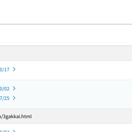
10/17
10/02
07/25
n/3gakkai.html