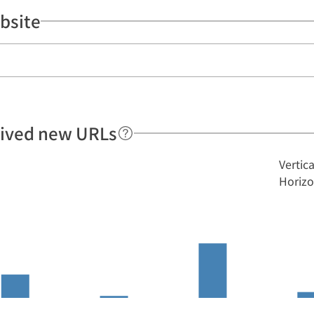
bsite
hived new URLs
Vertic
Horizo