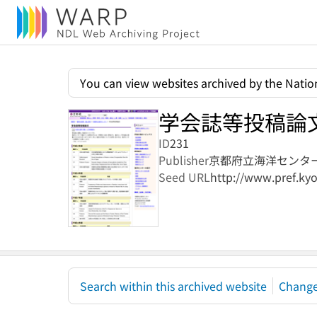
You can view websites archived by the Nation
学会誌等投稿論
ID
231
Publisher
京都府立海洋センタ
Seed URL
http://www.pref.kyo
Search within this archived website
Change