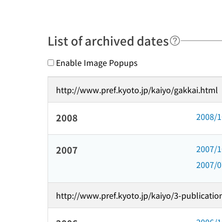
List of archived dates
Enable Image Popups
http://www.pref.kyoto.jp/kaiyo/gakkai.html
2008/
2008
2007/
2007
2007/
http://www.pref.kyoto.jp/kaiyo/3-publicatio