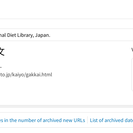
al Diet Library, Japan.
文
ー
to.jp/kaiyo/gakkai.html
s in the number of archived new URLs
List of archived dat