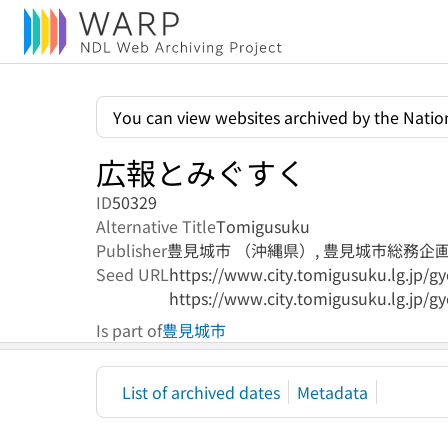
You can view websites archived by the Nation
広報とみぐすく
ID
50329
Alternative Title
Tomigusuku
Publisher
豊見城市 （沖縄県）,
豊見城市総務企
Seed URL
https://www.city.tomigusuku.lg.jp/
https://www.city.tomigusuku.lg.jp/
Is part of
豊見城市
List of archived dates
Metadata