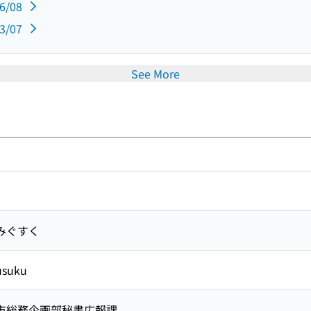
06/08
03/07
See More
みぐすく
usuku
市総務企画部秘書広報課