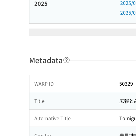
2025/
2025
2025/
Metadata
WARP ID
50329
Title
広報と
Alternative Title
Tomig
Creator
豊見城