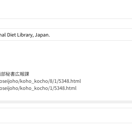
al Diet Library, Japan.
画部秘書広報課
gyoseijoho/koho_kocho/8/1/5348.html
gyoseijoho/koho_kocho/1/5348.html