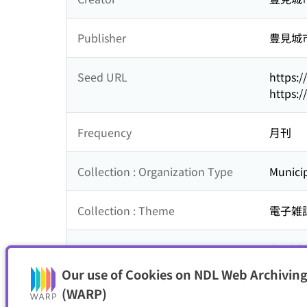
Publisher
豊見城
Seed URL
https:
https:
Frequency
月刊
Collection : Organization Type
Municip
Collection : Theme
電子雑
Is part of
豊見城
Our use of Cookies on NDL Web Archiving
Resource Type
電子書
(WARP)