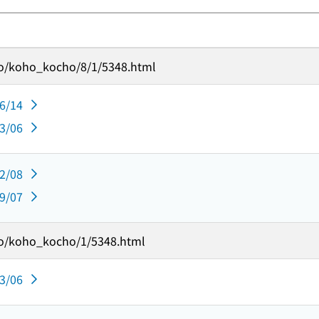
oho/koho_kocho/8/1/5348.html
06/14
03/06
12/08
09/07
oho/koho_kocho/1/5348.html
03/06