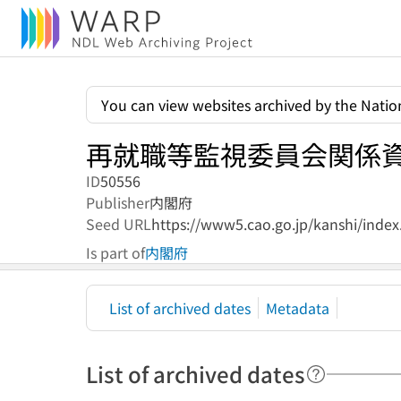
You can view websites archived by the Nation
再就職等監視委員会関係
ID
50556
Publisher
内閣府
Seed URL
https://www5.cao.go.jp/kanshi/index
Is part of
内閣府
List of archived dates
Metadata
List of archived dates