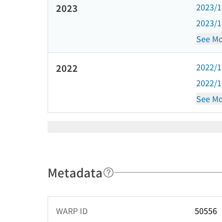
2023/
2023
2023/
See Mo
2022/
2022
2022/
See Mo
Metadata
WARP ID
50556