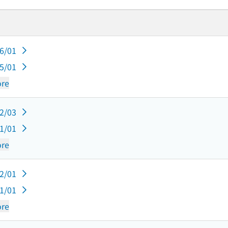
06/01
05/01
re
12/03
11/01
re
12/01
11/01
re