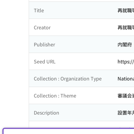
Title
再就職
Creator
再就職
Publisher
内閣府
Seed URL
https:/
Collection : Organization Type
Nationa
Collection : Theme
審議会
Description
設置年月
Is part of
内閣府