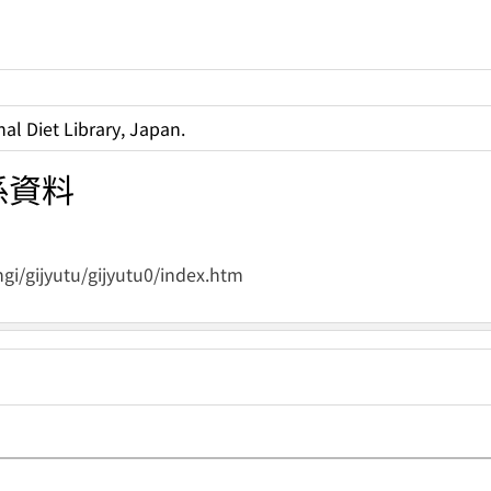
al Diet Library, Japan.
係資料
i/gijyutu/gijyutu0/index.htm