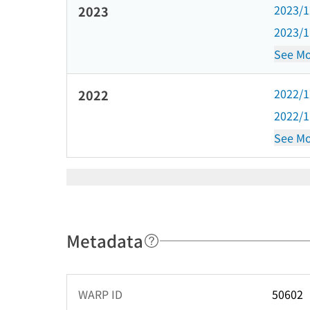
2023/
2023
2023/
See Mo
2022/
2022
2022/
See Mo
Metadata
WARP ID
50602