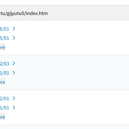
tu/gijyutu0/index.htm
06/01
05/01
re
12/03
11/01
re
12/01
11/01
re