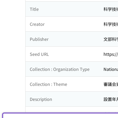
Title
科学技
Creator
科学技
Publisher
文部科
Seed URL
https:
Collection : Organization Type
Nationa
Collection : Theme
審議会
Description
設置年月
Is part of
文部科