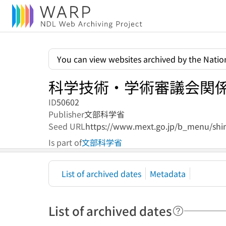
You can view websites archived by the Nation
科学技術・学術審議会関
ID
50602
Publisher
文部科学省
Seed URL
https://www.mext.go.jp/b_menu/shing
Is part of
文部科学省
List of archived dates
Metadata
List of archived dates