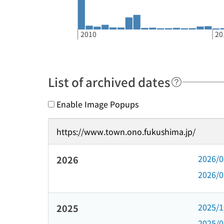
2010
20
List of archived dates
Enable Image Popups
https://www.town.ono.fukushima.jp/
2026/
2026
2026/
2025/
2025
2025/