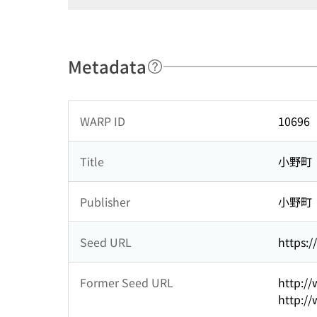
Metadata
WARP ID
10696
Title
小野町
Publisher
小野町
Seed URL
https:
Former Seed URL
http:/
http:/