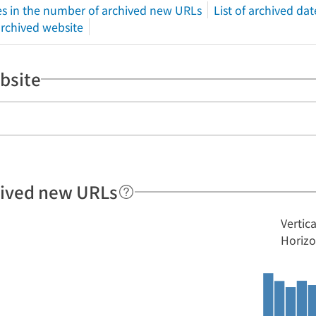
s in the number of archived new URLs
List of archived dat
 archived website
bsite
hived new URLs
Vertic
Horizo