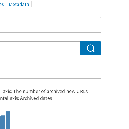
es
Metadata
al axis: The number of archived new URLs
ntal axis: Archived dates