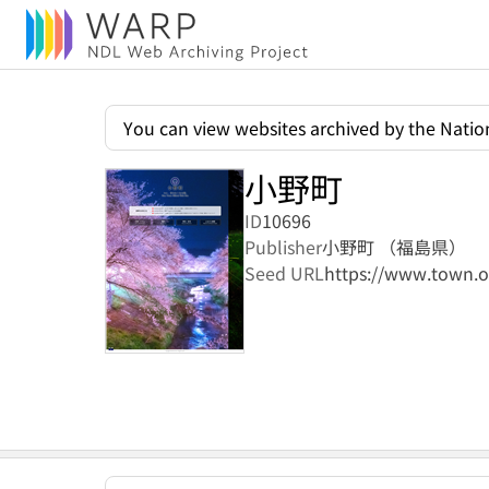
You can view websites archived by the Nation
小野町
ID
10696
Publisher
小野町 （福島県）
Seed URL
https://www.town.o