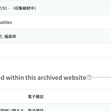
7/01
-
（収集継続中）
alities
方,
福島県
ed within this archived website
電子雑誌
・評価に関する
電子雑誌