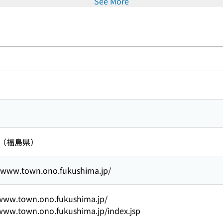
See More
 （福島県）
//www.town.ono.fukushima.jp/
/www.town.ono.fukushima.jp/
/www.town.ono.fukushima.jp/index.jsp