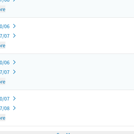
re
10/06
07/07
re
10/06
07/07
re
10/07
07/08
re