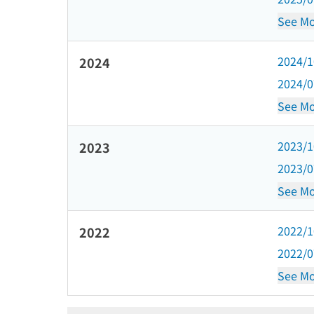
See Mo
2024/
2024
2024/
See Mo
2023/
2023
2023/
See Mo
2022/
2022
2022/
See Mo