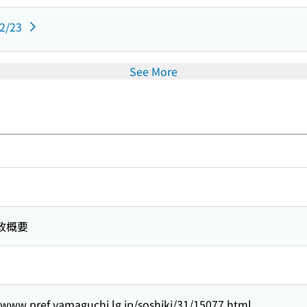
02/23
See More
政概要
/www.pref.yamaguchi.lg.jp/soshiki/31/15077.html