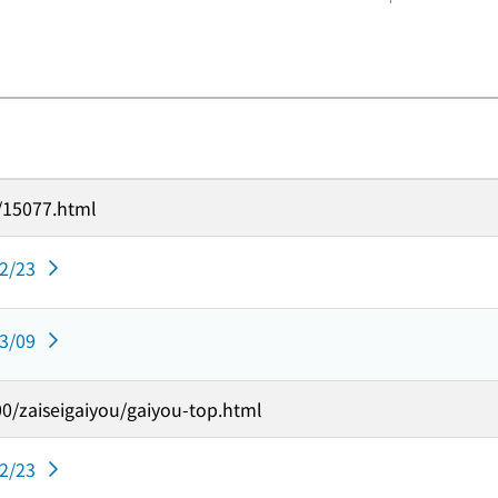
1/15077.html
02/23
03/09
0/zaiseigaiyou/gaiyou-top.html
02/23