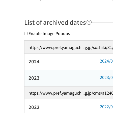
List of archived dates
Enable Image Popups
https://www.pref.yamaguchi.lg.jp/soshiki/3
2024/
2024
2023/
2023
https://www.pref.yamaguchi.lg.jp/cms/a1240
2022/
2022