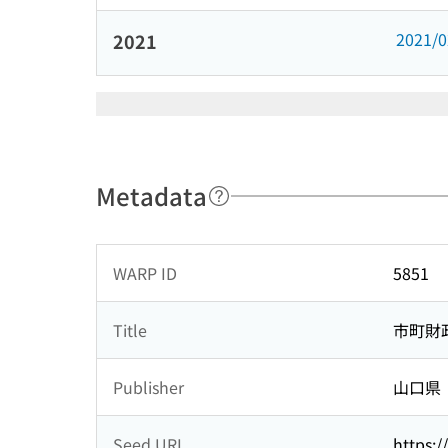
2021/
2021
Metadata
WARP ID
5851
Title
市町財
Publisher
山口県
Seed URL
https:/