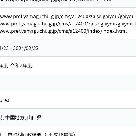
//www.pref.yamaguchi.lg.jp/cms/a12400/zaiseigaiyou/gaiyou
/www.pref.yamaguchi.lg.jp/cms/a12400/zaiseigaiyou/gaiyou-
/www.pref.yamaguchi.lg.jp/cms/a12400/index/index.html
4/22
-
2024/02/23
年度-令和2年度
ures
誌,
中国地方,
山口県
ル：市町村財政概要（-平成16年度）