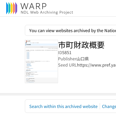
You can view websites archived by the Nation
市町財政概要
ID
5851
Publisher
山口県
Seed URL
https://www.pref.ya
Search within this archived website
Change