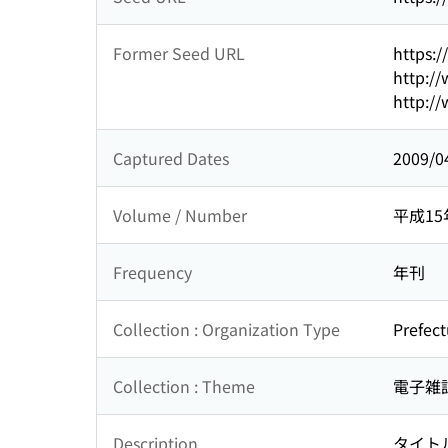
Former Seed URL
https:
http:/
http:/
Captured Dates
2009/0
Volume / Number
平成15
Frequency
年刊
Collection : Organization Type
Prefect
Collection : Theme
電子雑
Description
タイト